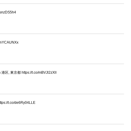
HsnzDS5h4
/XVnYCAUNXx
n 港区, 東京都 https://t.co/mBVJl2zXlI
//t.co/de6Ry04LLE