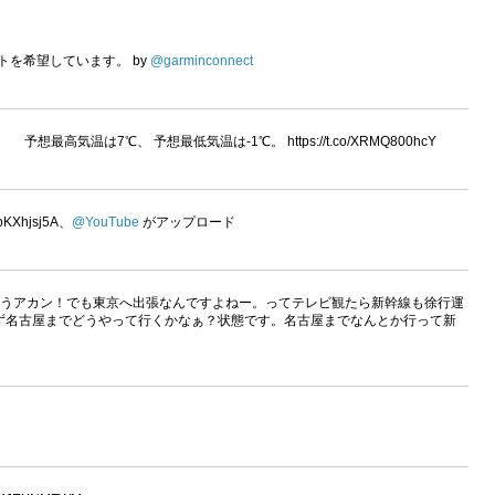
のコネクトを希望しています。 by
@garminconnect
予想最高気温は7℃、 予想最低気温は-1℃。 https://t.co/XRMQ800hcY
/rpKXhjsj5A、
@YouTube
がアップロード
もうアカン！でも東京へ出張なんですよねー。ってテレビ観たら新幹線も徐行運
ず名古屋までどうやって行くかなぁ？状態です。名古屋までなんとか行って新