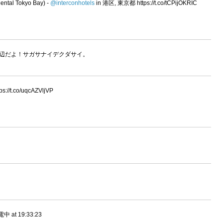
l Tokyo Bay) -
@interconhotels
in 港区, 東京都 https://t.co/tCPijOKRIC
辺だよ！サガサナイデクダサイ。
://t.co/uqcAZVljVP
t 19:33:23