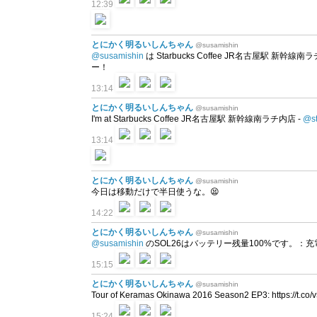
12:39
とにかく明るいしんちゃん
@susamishin
@susamishin
は Starbucks Coffee JR名古屋駅 新幹線
ー！
13:14
とにかく明るいしんちゃん
@susamishin
I'm at Starbucks Coffee JR名古屋駅 新幹線南ラチ内店 -
@st
13:14
とにかく明るいしんちゃん
@susamishin
今日は移動だけで半日使うな。😫
14:22
とにかく明るいしんちゃん
@susamishin
@susamishin
のSOL26はバッテリー残量100%です。：充電中 a
15:15
とにかく明るいしんちゃん
@susamishin
Tour of Keramas Okinawa 2016 Season2 EP3: https://t.c
15:24