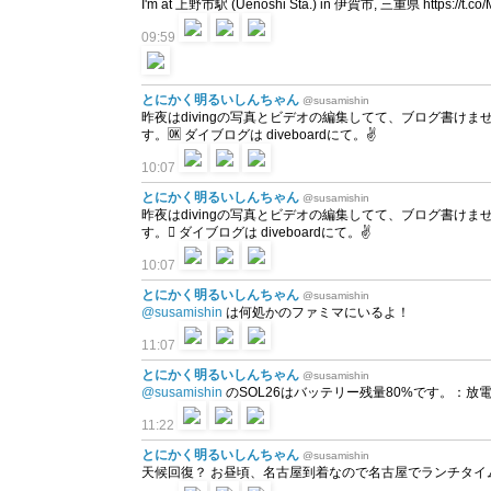
I'm at 上野市駅 (Uenoshi Sta.) in 伊賀市, 三重県 https://t.
09:59
とにかく明るいしんちゃん
@susamishin
昨夜はdivingの写真とビデオの編集してて、ブログ書け
す。🆗 ダイブログは diveboardにて。✌
10:07
とにかく明るいしんちゃん
@susamishin
昨夜はdivingの写真とビデオの編集してて、ブログ書け
す。󾬧 ダイブログは diveboardにて。✌
10:07
とにかく明るいしんちゃん
@susamishin
@susamishin
は何処かのファミマにいるよ！
11:07
とにかく明るいしんちゃん
@susamishin
@susamishin
のSOL26はバッテリー残量80%です。：放電中 at
11:22
とにかく明るいしんちゃん
@susamishin
天候回復？ お昼頃、名古屋到着なので名古屋でランチタイ