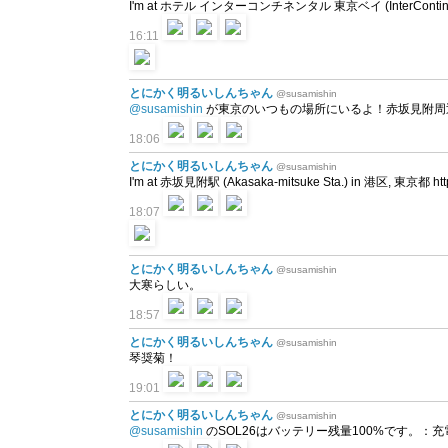
I'm at ホテル インターコンチネンタル 東京ベイ (InterContinenta
16:11
とにかく明るいしんちゃん
@susamishin
@susamishin
が東京のいつもの場所にいるよ！赤坂見附周
18:06
とにかく明るいしんちゃん
@susamishin
I'm at 赤坂見附駅 (Akasaka-mitsuke Sta.) in 港区, 東京都 https
18:07
とにかく明るいしんちゃん
@susamishin
大寒らしい。
18:57
とにかく明るいしんちゃん
@susamishin
琴奨菊！
19:01
とにかく明るいしんちゃん
@susamishin
@susamishin
のSOL26はバッテリー残量100%です。：充電中 a