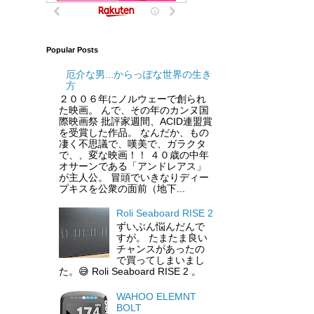
Popular Posts
厄介な男...からっぽな世界の生き
方
２００６年にノルウェーで創られ
た映画。 んで、その年のカンヌ国
際映画祭 批評家週間、ACID連盟賞
を受賞した作品。 なんだか、もの
凄く不思議で、嘆美で、ガラクタ
で、、変な映画！！ ４０歳の中年
オサーンである「アンドレアス」
が主人公。 冒頭でいきなりディー
プキスを公衆の面前（地下...
Roli Seaboard RISE 2
ずいぶん悩んだんで
すが。 たまたま良い
チャンスがあったの
で買ってしまいまし
た。😅 Roli Seaboard RISE 2 。
WAHOO ELEMNT
BOLT