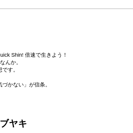
6β) Quick Shin! 倍速で生きよう！
話なんか。
想です。
気づかない」が信条。
ツブヤキ