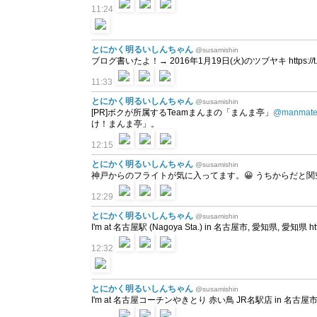
11:24
とにかく明るいしんちゃん
@susamishin
ブログ書いたよ！→ 2016年1月19日(火)のツブヤキ https://t.co
11:33
とにかく明るいしんちゃん
@susamishin
[PR]ボクが所属するTeamまんまの「まんま亭」
@manmate
け！まんま亭」。
12:15
とにかく明るいしんちゃん
@susamishin
神戸からのフライトが気に入ってます。😀 うちからだと
12:29
とにかく明るいしんちゃん
@susamishin
I'm at 名古屋駅 (Nagoya Sta.) in 名古屋市, 愛知県, 愛知県 https
12:32
とにかく明るいしんちゃん
@susamishin
I'm at 名古屋コーチンやきとり 赤い鳥 JR名駅店 in 名古屋市, 愛知県 