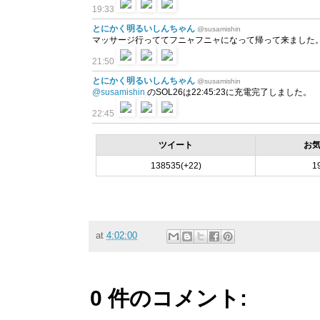
19:33
とにかく明るいしんちゃん
@susamishin
マッサージ行っててフニャフニャになって帰って来ました。 あ
21:50
とにかく明るいしんちゃん
@susamishin
@susamishin
のSOL26は22:45:23に充電完了しました。
22:45
ツイート
お
138535(+22)
1
at
4:02:00
0 件のコメント: