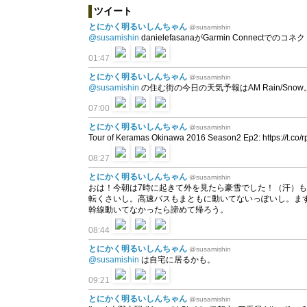
ツイート
とにかく明るいしんちゃん
@susamishin
@susamishin
danielefasanaがGarmin Connectで
01:47
とにかく明るいしんちゃん
@susamishin
@susamishin
の住む街の今日の天気予報はAM Rain/Snow。 
07:00
とにかく明るいしんちゃん
@susamishin
Tour of Keramas Okinawa 2016 Season2 Ep2: https://t.co
08:27
とにかく明るいしんちゃん
@susamishin
おは！今朝は7時に起きて外を見たら豪雪でした！（汗）
転くさいし。高速バスもまともに動いてないっぽいし。ま
幹線動いてなかったら諦めて帰ろう。
08:44
とにかく明るいしんちゃん
@susamishin
@susamishin
は自宅に居るかも。
09:21
とにかく明るいしんちゃん
@susamishin