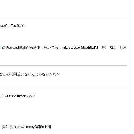
/CtoTpx6XYr
i
のPodcast番組が放送中！聴いてね！ https://t.co/r5txbh9zfM 番組名は「お届
関空との時間差はないんじゃないかな？
://t.co/2dn5zBVvvP
https://t.co/byB0j8mhNj