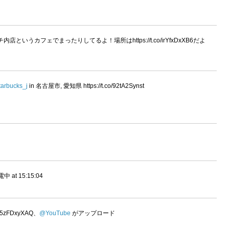
南ラチ内店というカフェでまったりしてるよ！場所はhttps://t.co/irYfxDxXB6だよ
arbucks_j
in 名古屋市, 愛知県 https://t.co/92tA2Synst
t 15:15:04
o/v5zFDxyXAQ、
@YouTube
がアップロード