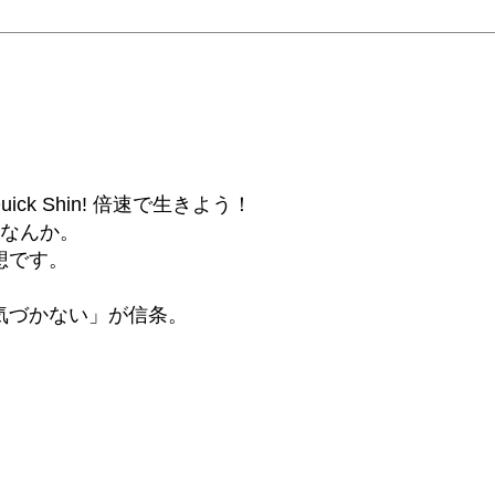
6β) Quick Shin! 倍速で生きよう！
話なんか。
想です。
気づかない」が信条。