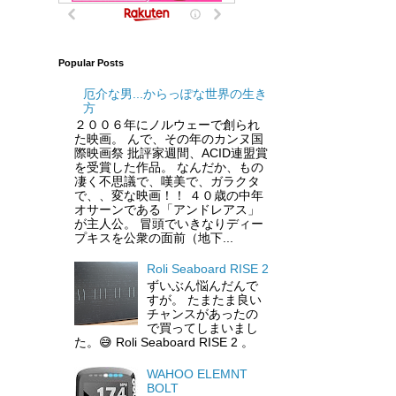
Popular Posts
厄介な男...からっぽな世界の生き
方
２００６年にノルウェーで創られ
た映画。 んで、その年のカンヌ国
際映画祭 批評家週間、ACID連盟賞
を受賞した作品。 なんだか、もの
凄く不思議で、嘆美で、ガラクタ
で、、変な映画！！ ４０歳の中年
オサーンである「アンドレアス」
が主人公。 冒頭でいきなりディー
プキスを公衆の面前（地下...
Roli Seaboard RISE 2
ずいぶん悩んだんで
すが。 たまたま良い
チャンスがあったの
で買ってしまいまし
た。😅 Roli Seaboard RISE 2 。
WAHOO ELEMNT
BOLT