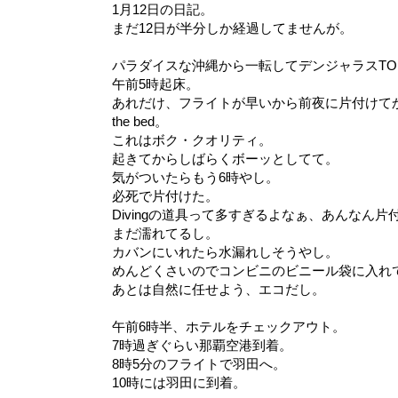
1月12日の日記。
まだ12日が半分しか経過してませんが。
パラダイスな沖縄から一転してデンジャラスTO
午前5時起床。
あれだけ、フライトが早いから前夜に片付けてか
the bed。
これはボク・クオリティ。
起きてからしばらくボーッとしてて。
気がついたらもう6時やし。
必死で片付けた。
Divingの道具って多すぎるよなぁ、あんなん
まだ濡れてるし。
カバンにいれたら水漏れしそうやし。
めんどくさいのでコンビニのビニール袋に入れ
あとは自然に任せよう、エコだし。
午前6時半、ホテルをチェックアウト。
7時過ぎぐらい那覇空港到着。
8時5分のフライトで羽田へ。
10時には羽田に到着。