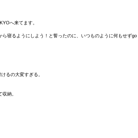
KYOへ来てます。
ら寝るようにしよう！と誓ったのに、いつものように何もせずgo t
片付けるの大変すぎる。
て収納。