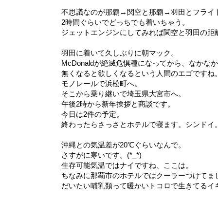
不思議なのが那覇→関空と那覇→羽田とフライ
2時間ぐらいでどっちでも着いちゃう。
ジェットエンジンにしてみれば関空と羽田の距
羽田に着いて久しぶりに朝マック。
McDonaldが絶滅危惧種になってから、なか
無くなると欲しくなるという人間のエゴですね
モノレールで浜松町へ。
そこから乗り継いで埼玉県大宮市へ。
午後2時から新年挨拶と商談です。
今日は2件の予定。
終わったらさっさとホテルで寝ます。シンドイ
沖縄との気温差が20℃ぐらいなんで。
さすがに寒いです。(*_*)
生存可能気温ではナイですね、ここは。
ちなみに那覇市のホテルではクーラーつけてま
だいたい哺乳類って暖かいトコロで生きてるイ