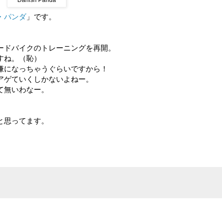
Danish Panda
・パンダ
」です。
ードバイクのトレーニングを再開。
すね。（恥）
嫌になっちゃうぐらいですから！
アゲていくしかないよねー。
て無いわなー。
と思ってます。