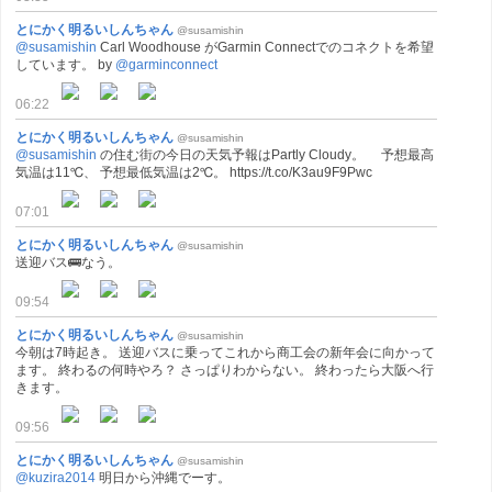
とにかく明るいしんちゃん
@susamishin
@susamishin
Carl Woodhouse がGarmin Connectでのコネクトを希望
しています。 by
@garminconnect
06:22
とにかく明るいしんちゃん
@susamishin
@susamishin
の住む街の今日の天気予報はPartly Cloudy。 予想最高
気温は11℃、 予想最低気温は2℃。 https://t.co/K3au9F9Pwc
07:01
とにかく明るいしんちゃん
@susamishin
送迎バス🚌なう。
09:54
とにかく明るいしんちゃん
@susamishin
今朝は7時起き。 送迎バスに乗ってこれから商工会の新年会に向かって
ます。 終わるの何時やろ？ さっぱりわからない。 終わったら大阪へ行
きます。
09:56
とにかく明るいしんちゃん
@susamishin
@kuzira2014
明日から沖縄でーす。