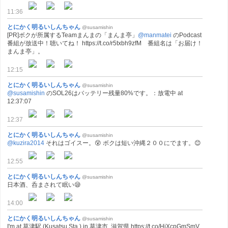
11:36
とにかく明るいしんちゃん
@susamishin
[PR]ボクが所属するTeamまんまの「まんま亭」
@manmatei
のPodcast
番組が放送中！聴いてね！ https://t.co/r5txbh9zfM 番組名は「お届け！
まんま亭」。
12:15
とにかく明るいしんちゃん
@susamishin
@susamishin
のSOL26はバッテリー残量80%です。：放電中 at
12:37:07
12:37
とにかく明るいしんちゃん
@susamishin
@kuzira2014
それはゴイスー。😵 ボクは短い沖縄２００にでます。😊
12:55
とにかく明るいしんちゃん
@susamishin
日本酒、呑まされて眠い😪
14:00
とにかく明るいしんちゃん
@susamishin
I'm at 草津駅 (Kusatsu Sta.) in 草津市, 滋賀県 https://t.co/HjXcpGmSmV