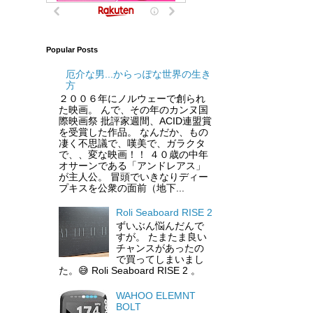
Popular Posts
厄介な男...からっぽな世界の生き
方
２００６年にノルウェーで創られ
た映画。 んで、その年のカンヌ国
際映画祭 批評家週間、ACID連盟賞
を受賞した作品。 なんだか、もの
凄く不思議で、嘆美で、ガラクタ
で、、変な映画！！ ４０歳の中年
オサーンである「アンドレアス」
が主人公。 冒頭でいきなりディー
プキスを公衆の面前（地下...
Roli Seaboard RISE 2
ずいぶん悩んだんで
すが。 たまたま良い
チャンスがあったの
で買ってしまいまし
た。😅 Roli Seaboard RISE 2 。
WAHOO ELEMNT
BOLT