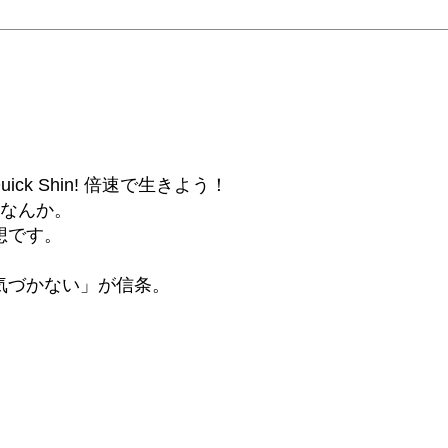
6β) Quick Shin! 倍速で生きよう！
話なんか。
想です。
気づかない」が信条。