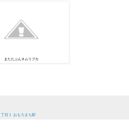
またたぶんネムリブカ
ち４丁目１ おもろまち駅