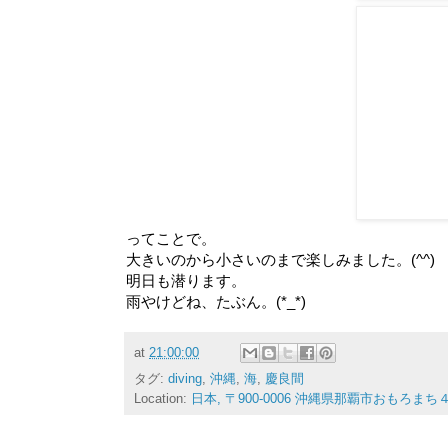
ってことで。
大きいのから小さいのまで楽しみました。(^^)
明日も潜ります。
雨やけどね、たぶん。(*_*)
at
21:00:00
タグ:
diving
,
沖縄
,
海
,
慶良間
Location:
日本, 〒900-0006 沖縄県那覇市おもろま