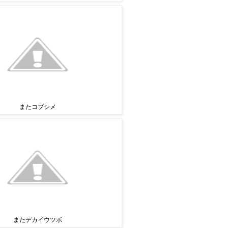
またコブシメ
またデカイウツボ