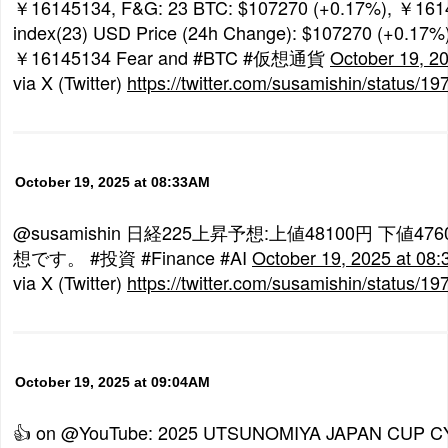
￥16145134, F&G: 23 BTC: $107270 (+0.17%), ￥161
index(23) USD Price (24h Change): $107270 (+0.17%)
￥16145134 Fear and #BTC #仮想通貨
October 19, 2
via X (Twitter)
https://twitter.com/susamishin/status
October 19, 2025 at 08:33AM
@susamishin 日経225上昇予想:上値48100円 下値476
想です。 #投資 #Finance #AI
October 19, 2025 at 08
via X (Twitter)
https://twitter.com/susamishin/status
October 19, 2025 at 09:04AM
👍 on @YouTube: 2025 UTSUNOMIYA JAPAN CUP C