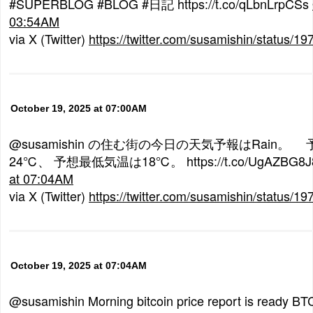
#SUPERBLOG #BLOG #日記 https://t.co/qLbnLrpCSs
03:54AM
via X (Twitter)
https://twitter.com/susamishin/status
October 19, 2025 at 07:00AM
@susamishin の住む街の今日の天気予報はRain。
24℃、 予想最低気温は18℃。 https://t.co/UgAZBG8
at 07:04AM
via X (Twitter)
https://twitter.com/susamishin/status
October 19, 2025 at 07:04AM
@susamishin Morning bitcoin price report is ready BT