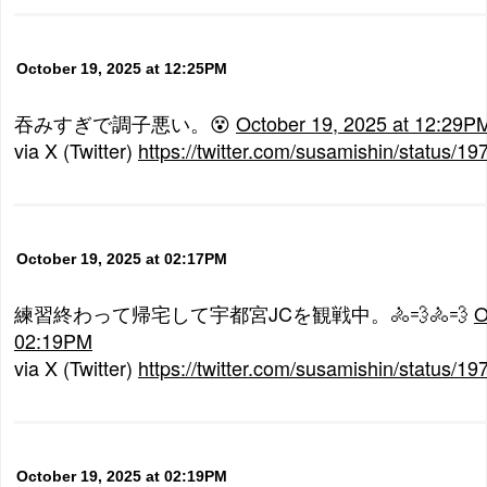
October 19, 2025 at 12:25PM
吞みすぎで調子悪い。😵
October 19, 2025 at 12:29P
via X (Twitter)
https://twitter.com/susamishin/status
October 19, 2025 at 02:17PM
練習終わって帰宅して宇都宮JCを観戦中。🚴💨🚴💨
O
02:19PM
via X (Twitter)
https://twitter.com/susamishin/status
October 19, 2025 at 02:19PM