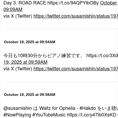
Day 3. ROAD RACE https://t.co/94QPYibOBy
October 
09:09AM
via X (Twitter)
https://twitter.com/susamishin/status
October 19, 2025 at 09:54AM
今日も10時30分からピアノ練習です。 https://t.co/3X
19, 2025 at 09:59AM
via X (Twitter)
https://twitter.com/susamishin/status
October 19, 2025 at 09:58AM
@susamishin は Waltz for Ophelia - #Hakdo 
#NowPlaying #YouTubeMusic https://t.co/y47ib0XsKD