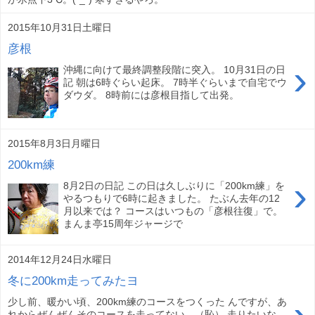
2015年10月31日土曜日
彦根
›
沖縄に向けて最終調整段階に突入。 10月31日の日
記 朝は6時ぐらい起床。 7時半ぐらいまで自宅でウ
ダウダ。 8時前には彦根目指して出発。
2015年8月3日月曜日
200km練
›
8月2日の日記 この日は久しぶりに「200km練」を
やるつもりで6時に起きました。 たぶん去年の12
月以来では？ コースはいつもの「彦根往復」で。
まんま亭15周年ジャージで
2014年12月24日水曜日
冬に200km走ってみたヨ
少し前、暖かい頃、200km練のコースをつくった んですが、あ
れからぜんぜんそのコースを走ってない。（恥） 走りたいな