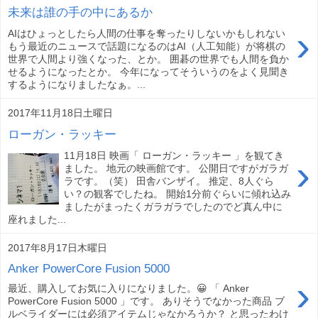
未来は誰の手の中にあるか
›
AIはひょっとしたら人間の仕事を奪ったりしないかもしれない
もう最近のニュースで話題になるのはAI（人工知能）が将棋の
世界で人間より強くなった、とか。 囲碁の世界でも人間を負か
せるようになったとか。 今年になってそういうのをよく見聞き
するようになりましたなぁ。...
2017年11月18日土曜日
ローガン・ラッキー
11月18日 映画「 ローガン・ラッキー 」を観てき
›
ました。 地元の映画館です。 公開日ですがガラガ
ラです。（笑） 田舎バンザイ。 推定、8人ぐら
い？の観客でしたね。 開始1分前ぐらいに傾れ込み
ましたがまったくガラガラでしたのでど真ん中に
座れました...
2017年8月17日木曜日
Anker PowerCore Fusion 5000
›
最近、購入してお気に入りになりました。😀 「 Anker
PowerCore Fusion 5000 」です。 ありそうでなかった商品 ブ
ルベライダーには必須アイテムじゃなかろうか？ と思ったわけ