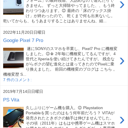
›
フォーム」の最終段階、大詰めなので遊んだりで
きません。 ずっと大掃除やってました、、もう終
わりつつあります。😊 最終の「床のワックス掛
け」が終わったので。 乾くまで何も出来ないし。
乾いてからも、もうあまりすることはありませんね、細...
2022年11月20日日曜日
Google Pixel 7 Pro
遂にSONYのスマホを卒業し、Pixel7 Pro に機種変
›
しました。😊📳 2年毎に機種変してるんですが、4
世代とXperiaを使い続けてきたんですが。 残念な
がらボクの望む進化とは違ってきたのでPixelに乗
り換えました。 前回の機種変のブログは こちら 。
機種変歴 S...
7 件のコメント:
2019年7月14日日曜日
PS Vita
久しぶりにゲーム機を購入。😊 Playstation
›
Portableを買ったのはもう何年前だろう？ VITAが
発売されたときボクの触手は伸びませんでした。
その頃（2011年）はもはや携帯ゲーム機はスマホ