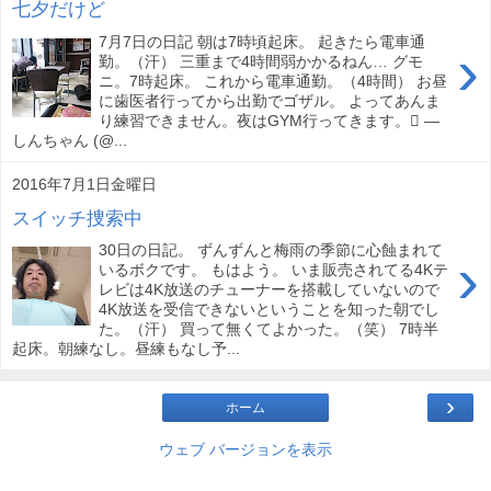
七夕だけど
7月7日の日記 朝は7時頃起床。 起きたら電車通
›
勤。（汗） 三重まで4時間弱かかるねん… グモ
ニ。7時起床。 これから電車通勤。（4時間） お昼
に歯医者行ってから出勤でゴザル。 よってあんま
り練習できません。夜はGYM行ってきます。󾌰 —
しんちゃん (@...
2016年7月1日金曜日
スイッチ捜索中
30日の日記。 ずんずんと梅雨の季節に心蝕まれて
›
いるボクです。 もはよう。 いま販売されてる4Kテ
レビは4K放送のチューナーを搭載していないので
4K放送を受信できないということを知った朝でし
た。（汗） 買って無くてよかった。（笑） 7時半
起床。朝練なし。昼練もなし予...
›
ホーム
ウェブ バージョンを表示