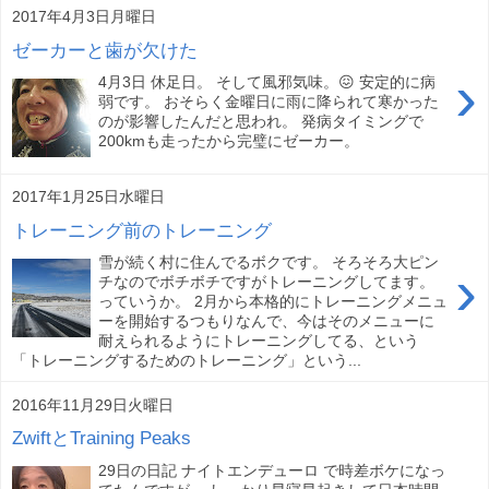
2017年4月3日月曜日
ゼーカーと歯が欠けた
›
4月3日 休足日。 そして風邪気味。😖 安定的に病
弱です。 おそらく金曜日に雨に降られて寒かった
のが影響したんだと思われ。 発病タイミングで
200kmも走ったから完璧にゼーカー。
2017年1月25日水曜日
トレーニング前のトレーニング
雪が続く村に住んでるボクです。 そろそろ大ピン
›
チなのでボチボチですがトレーニングしてます。
っていうか。 2月から本格的にトレーニングメニュ
ーを開始するつもりなんで、今はそのメニューに
耐えられるようにトレーニングしてる、という
「トレーニングするためのトレーニング」という...
2016年11月29日火曜日
ZwiftとTraining Peaks
29日の日記 ナイトエンデューロ で時差ボケになっ