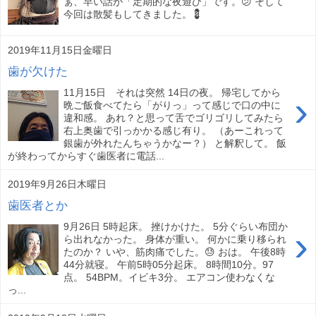
ぁ、早い話が「定期的な夜遊び」です。😕 そして
今回は散髪もしてきました。💈
2019年11月15日金曜日
歯が欠けた
11月15日 それは突然 14日の夜。 帰宅してから
›
晩ご飯食べてたら「がりっ」って感じで口の中に
違和感。 あれ？と思って舌でゴリゴリしてみたら
右上奥歯で引っかかる感じ有り。 （あーこれって
銀歯が外れたんちゃうかなー？） と解釈して。 飯
が終わってからすぐ歯医者に電話...
2019年9月26日木曜日
歯医者とか
9月26日 5時起床。 挫けかけた。 5分ぐらい布団か
›
ら出れなかった。 身体が重い。 何かに乗り移られ
たのか？ いや、筋肉痛でした。😓 おは。 午後8時
44分就寝。 午前5時05分起床。 8時間10分。97
点。 54BPM。イビキ3分。 エアコン使わなくな
っ...