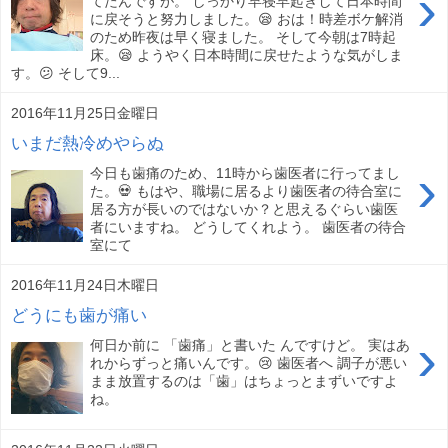
›
てたんですが。 しっかり早寝早起きして日本時間
に戻そうと努力しました。😪 おは！時差ボケ解消
のため昨夜は早く寝ました。 そして今朝は7時起
床。😪 ようやく日本時間に戻せたような気がしま
す。😕 そして9...
2016年11月25日金曜日
いまだ熱冷めやらぬ
›
今日も歯痛のため、11時から歯医者に行ってまし
た。💀 もはや、職場に居るより歯医者の待合室に
居る方が長いのではないか？と思えるぐらい歯医
者にいますね。 どうしてくれよう。 歯医者の待合
室にて
2016年11月24日木曜日
どうにも歯が痛い
›
何日か前に 「歯痛」と書いた んですけど。 実はあ
れからずっと痛いんです。😢 歯医者へ 調子が悪い
まま放置するのは「歯」はちょっとまずいですよ
ね。