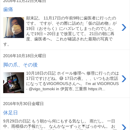
2016年11月22日火曜日
歯痛
顛末記。 11月17日の午前9時に歯医者に行ったの
›
です。 ですが、その際に詰めた「仮の詰め物」が
19日（おそらく）にハズレてしまったのでした。
んで19日～20日まで放置してて。 21日の朝に再
度、歯医者へ。 これが確認された最期の写真で
す。
2016年10月18日火曜日
脚の爪、その後
›
10月18日の日記 ホイール修理へ 修理に行ったのは
17日ですけどね。😅 17日の夜、、、いつもお世話
になってるVIGOROUSさんへ。 I'm at VIGOROUS
- @vigo_tomoki in 伊賀市, 三重県 https://t...
2016年9月30日金曜日
休足日
›
9月29日の日記 もう朝から何にもする気なし。 雨だし。 一日
中、雨模様の予報だし。 なんかなーずっと☔ばっかやん。 お