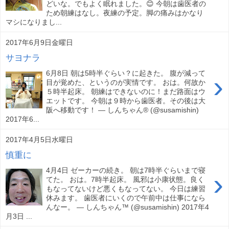
どいな。でもよく眠れました。😊 今朝は歯医者の
ため朝練はなし。夜練の予定。脚の痛みはかなり
マシになりまし...
2017年6月9日金曜日
サヨナラ
6月8日 朝は5時半ぐらい？に起きた。 腹が減って
›
目が覚めた、というのが実情です。 おは。何故か
５時半起床。 朝練はできないのに！まだ路面はウ
エットです。 今朝は９時から歯医者。その後は大
阪へ移動です！ — しんちゃん® (@susamishin)
2017年6...
2017年4月5日水曜日
慎重に
4月4日 ゼーカーの続き。 朝は7時半ぐらいまで寝
›
てた。 おは。7時半起床。 風邪は小康状態。良く
もなってないけど悪くもなってない。 今日は練習
休みます。 歯医者にいくので午前中は仕事になら
んなー。 — しんちゃん™ (@susamishin) 2017年4
月3日 ...